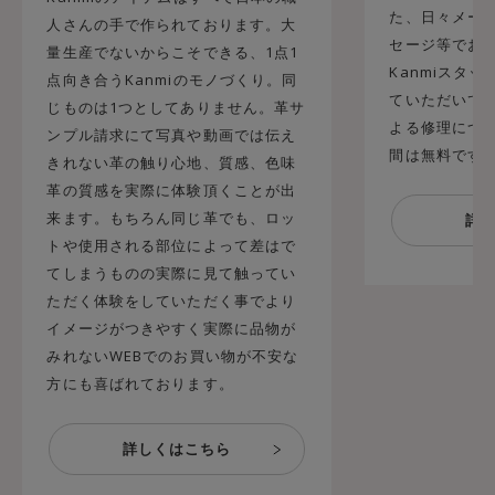
た、日々メール
人さんの手で作られております。大
セージ等でお
量生産でないからこそできる、1点1
Kanmiスタ
点向き合うKanmiのモノづくり。同
ていただいてお
じものは1つとしてありません。革サ
よる修理につ
ンプル請求にて写真や動画では伝え
間は無料です
きれない革の触り心地、質感、色味
革の質感を実際に体験頂くことが出
来ます。もちろん同じ革でも、ロッ
トや使用される部位によって差はで
てしまうものの実際に見て触ってい
ただく体験をしていただく事でより
イメージがつきやすく実際に品物が
みれないWEBでのお買い物が不安な
方にも喜ばれております。