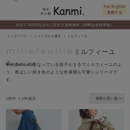
For English
繁體中文
合計7,700円以上のご注文で送料無料（沖縄は送料半額）
トップページ
シリーズから探す
ミルフィーユ
millefeuille
ミルフィーユ
革がきれいに重なっている様子がまるでミルフィーユのよ
う。香ばしい焼き色のような色展開も可愛いシリーズで
す。
2
件中
1
-
2
件表示
価格が安い順