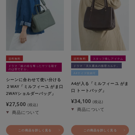
送料無料
送料無料
スタッフ推しアイテム
ドラマ「娘の命を奪ったヤツを殺す
ドラマ「天久鷹央の推理カルテ」
のは罪ですか」
A4サイズ収納可
シーンに合わせて使い分ける
A4が入る「ミルフィーユ がま
２WAY「ミルフィーユ がま口
口 トートバッグ」
2WAYショルダーバッグ」
¥
34,100
税込
¥
27,500
税込
この商品を詳しく見る
この商品を詳しく見る