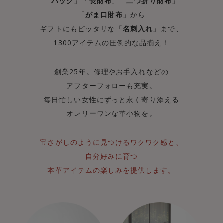
「
バッグ
」「
長財布
」「
二つ折り財布
」
「
がま口財布
」から
ギフトにもピッタリな「
名刺入れ
」まで、
1300アイテムの圧倒的な品揃え！
創業25年。修理やお手入れなどの
アフターフォローも充実。
毎日忙しい女性にずっと永く寄り添える
オンリーワンな革小物を。
宝さがしのように見つけるワクワク感と、
自分好みに育つ
本革アイテムの楽しみを提供します。