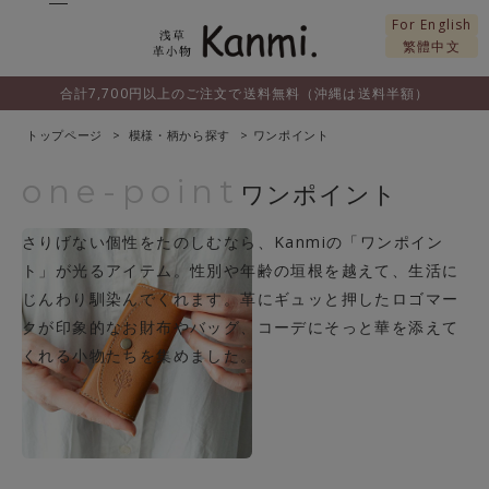
For English
繁體中文
合計7,700円以上のご注文で送料無料（沖縄は送料半額）
トップページ
模様・柄から探す
ワンポイント
one-point
ワンポイント
さりげない個性をたのしむなら、Kanmiの「ワンポイン
ト」が光るアイテム。性別や年齢の垣根を越えて、生活に
じんわり馴染んでくれます。革にギュッと押したロゴマー
クが印象的なお財布やバッグ、コーデにそっと華を添えて
くれる小物たちを集めました。