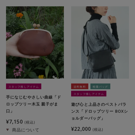
スタッフ推しアイテム
送料無料
軽量バッグ
スタッフ推しアイテム
手になじむやさしい曲線「ド
ロップツリー木玉 親子がま
遊び心と上品さのベストバラ
口」
ンス「ドロップツリー BOXシ
ョルダーバッグ」
¥
7,150
税込
¥
22,000
税込