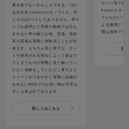
セージ等でお
量生産でないからこそできる、1点1
Kanmiスタ
点向き合うKanmiのモノづくり。同
ていただいてお
じものは1つとしてありません。革サ
よる修理につ
ンプル請求にて写真や動画では伝え
間は無料です
きれない革の触り心地、質感、色味
革の質感を実際に体験頂くことが出
来ます。もちろん同じ革でも、ロッ
トや使用される部位によって差はで
てしまうものの実際に見て触ってい
ただく体験をしていただく事でより
イメージがつきやすく実際に品物が
みれないWEBでのお買い物が不安な
方にも喜ばれております。