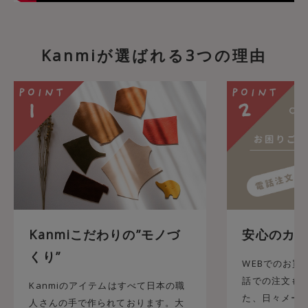
Kanmiが選ばれる3つの理由
Kanmiこだわりの”モノづ
安心のカス
くり”
WEBでのお買
話での注文も承
Kanmiのアイテムはすべて日本の職
た、日々メール
人さんの手で作られております。大