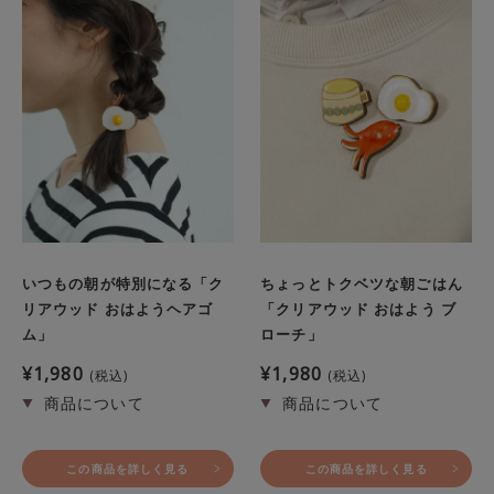
いつもの朝が特別になる「ク
ちょっとトクベツな朝ごはん
リアウッド おはようヘアゴ
「クリアウッド おはよう ブ
ム」
ローチ」
¥
1,980
¥
1,980
税込
税込
この商品を詳しく見る
この商品を詳しく見る