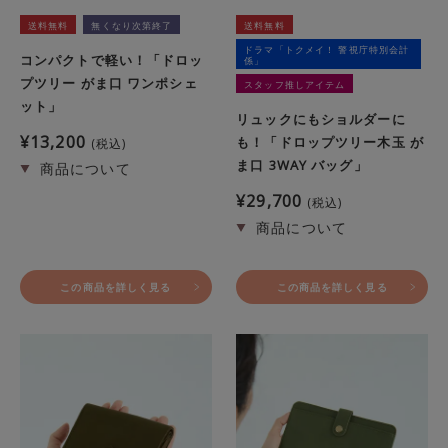
送料無料
無くなり次第終了
送料無料
ドラマ「トクメイ！ 警視庁特別会計
コンパクトで軽い！「ドロッ
係」
プツリー がま口 ワンポシェ
スタッフ推しアイテム
ット」
リュックにもショルダーに
¥
13,200
も！「ドロップツリー木玉 が
税込
ま口 3WAY バッグ」
¥
29,700
税込
この商品を詳しく見る
この商品を詳しく見る