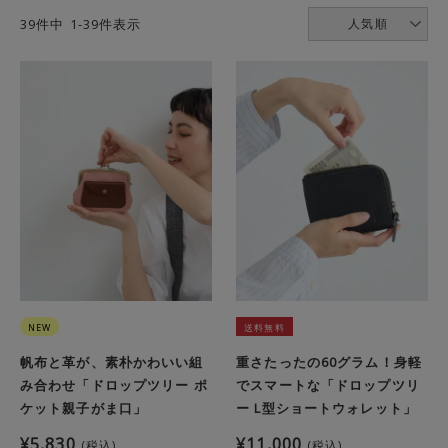
39
件中
1
-
39
件表示
人気順
NEW
送料無料
帆布と革が、素朴かわいい組
重さたったの60グラム！身軽
み合わせ「ドロップツリー ポ
でスマートな「ドロップツリ
ケット親子がま口」
ー L型ショートウォレット」
¥
5,830
¥
11,000
税込
税込