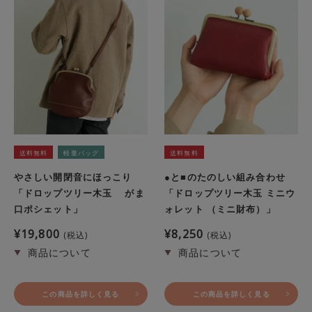
送料無料
軽量バッグ
送料無料
やさしい開閉音にほっこり
●と■のたのしい組み合わせ
「ドロップツリー木玉 がま
「ドロップツリー木玉 ミニウ
口ポシェット」
ォレット （ミニ財布）」
¥
19,800
¥
8,250
税込
税込
この商品を詳しく見る
この商品を詳しく見る