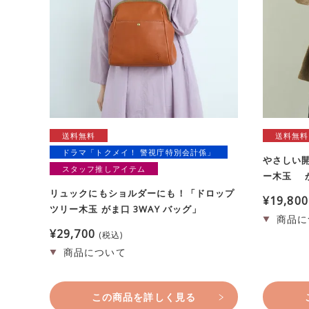
送料無料
送料無料
ドラマ「トクメイ！ 警視庁特別会計係」
やさしい
スタッフ推しアイテム
ー木玉 
リュックにもショルダーにも！「ドロップ
¥
19,800
ツリー木玉 がま口 3WAY バッグ」
¥
29,700
税込
この商品を詳しく見る