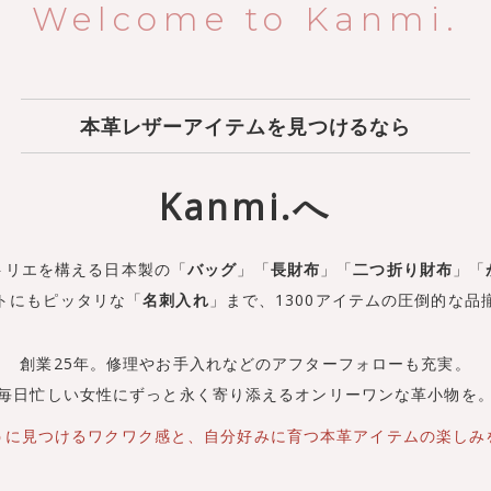
Welcome to Kanmi.
本革レザーアイテムを見つけるなら
Kanmi.へ
トリエを構える日本製の
「
バッグ
」「
長財布
」「
二つ折り財布
」
「
トにもピッタリな「
名刺入れ
」まで、
1300アイテムの圧倒的な品
創業25年。修理やお手入れなどの
アフターフォローも充実。
毎日忙しい女性にずっと永く寄り添える
オンリーワンな革小物を
うに見つけるワクワク感と、
自分好みに育つ
本革アイテムの楽しみ