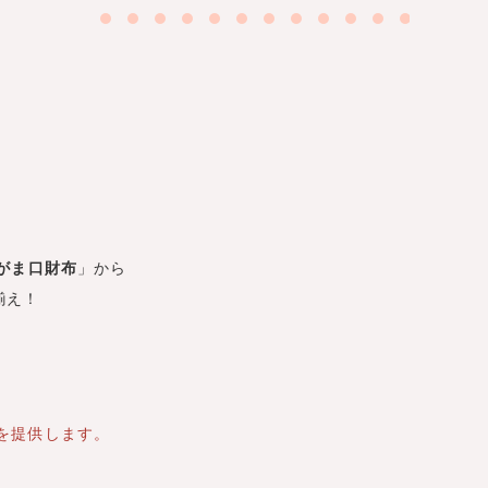
がま口財布
」から
揃え！
。
を提供します。