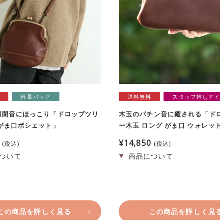
軽量バッグ
送料無料
スタッフ推しア
開閉音にほっこり「ドロップツリ
木玉のパチン音に癒される「ド
がま口ポシェット」
ー木玉 ロング がま口 ウォレッ
¥
14,850
税込
税込
この商品を詳しく見る
この商品を詳しく見