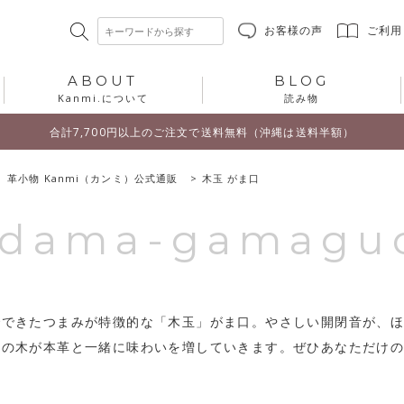
お客様の声
ご利用
ABOUT
BLOG
Kanmi.について
読み物
合計7,700円以上のご注文で送料無料（沖縄は送料半額）
 革小物 Kanmi（カンミ）公式通販
木玉 がま口
idama-gamagu
でできたつまみが特徴的な「木玉」がま口。やさしい開閉音が、
然の木が本革と一緒に味わいを増していきます。ぜひあなただけ