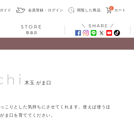
0
ガイド
会員登録・ログイン
閲覧した商品
カート
STORE
取扱店
chi
木玉 がま口
ほっこりとした気持ちにさせてくれます。使えば使うほ
のがま口を育ててください。