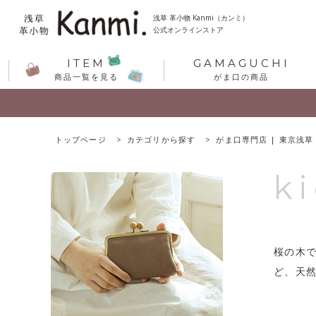
浅草 革小物 Kanmi（カンミ）
公式オンラインストア
ITEM
GAMAGUCHI
商品一覧を見る
がま口の商品
トップページ
カテゴリから探す
がま口専門店 | 東京浅草
k
桜の木
ど、天