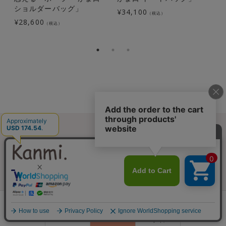
ショルダーバッグ」
¥
34,100
（税込）
¥
28,600
¥
（税込）
Welcome to Kanmi.
本革レザーアイテムを見つけるなら
0
会員登録
Kanmi.へ
ランキング
閲覧履歴
商品一覧
カート
ログイン