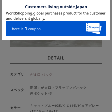
DETAIL
カテゴリ
がま口 バッグ
開閉：がま口・フラップマグホック
スペック
内ポケット×3
キャットブルー(08)/クロ(14)/ピュアグレー
カラー
(15)/キャメル(19)