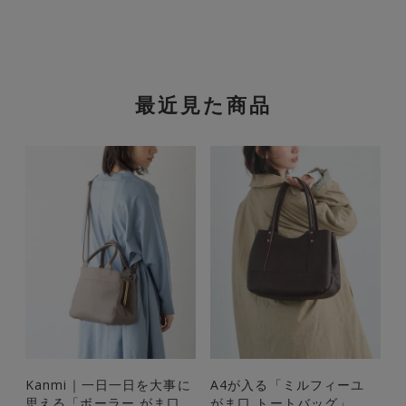
最近見た商品
Kanmi｜一日一日を大事に
A4が入る「ミルフィーユ
思える「ボーラー がま口
がま口 トートバッグ」
ロ