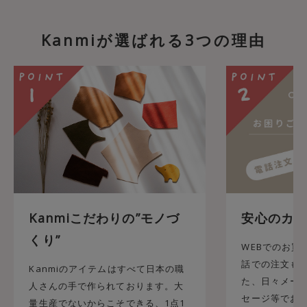
Kanmiが選ばれる3つの理由
Kanmiこだわりの”モノづ
安心のカス
くり”
WEBでのお買
話での注文も承
Kanmiのアイテムはすべて日本の職
た、日々メール
人さんの手で作られております。大
セージ等でお
量生産でないからこそできる、1点1