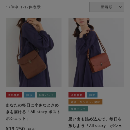
17
件中
1
-
17
件表示
新着順
送料無料
防水
軽量バッグ
送料無料
防水
雑誌「リンネル」掲載
あなたの毎日に小さなときめ
軽量バッグ
きを届ける「All story ポスト
ポシェット」
思い出も詰め込んで、毎日を
旅しよう「All story ポシェ
¥
19,250
税込