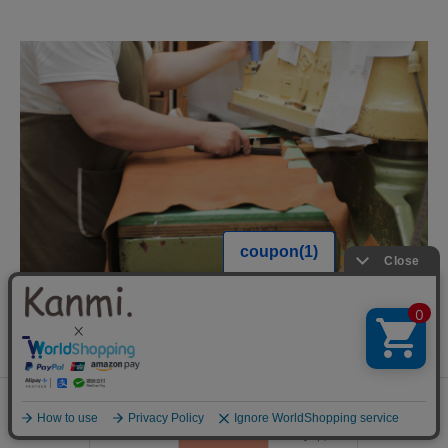
アトリエ事務所
Kanmi. Atelier
0
〒111-0034 東京都台東区雷門1-1-11
会員登録
ランキング
閲覧履歴
商品一覧
カート
ログイン
（1-1-11, Kaminarimon, Taito-ku, Tokyo, 111-