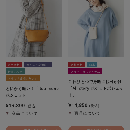
送料無料
無くなり次第終了
送料無料
防水
軽量バッグ
スタッフ推しアイテム
ドラマ「滅相も無い」
これひとつで身軽にお出かけ
「All story ポケットポシェッ
とにかく軽い！「itsu mono
ト」
ポシェット」
¥
14,850
¥
19,800
税込
税込