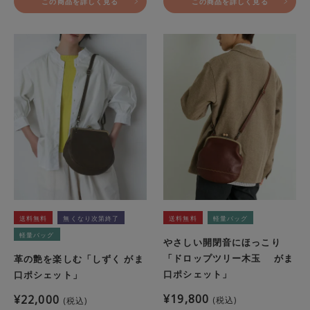
この商品を詳しく見る
この商品を詳しく見る
送料無料
無くなり次第終了
送料無料
軽量バッグ
軽量バッグ
やさしい開閉音にほっこり
「ドロップツリー木玉 がま
革の艶を楽しむ「しずく がま
口ポシェット」
口ポシェット」
¥
19,800
¥
22,000
税込
税込