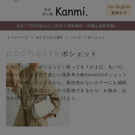
For English
繁體中文
合計7,700円以上のご注文で送料無料（沖縄は送料半額）
トップページ
カテゴリから探す
バッグ
ポシェット
pochette
ポシェット
お気に入りの「ポシェット」持ってる？がま口、丸いの、
四角いの。目で見て楽しい浅草革小物Kanmiのポシェット
特集。小柄なバッグだから、普段使わないカラーにも挑戦
できそう。必需品はしっかり収納できるから、お散歩、お
でかけに、足取り軽くでかけよう。